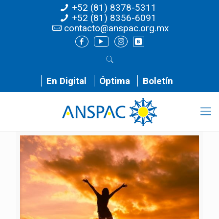
+52 (81) 8378-5311
+52 (81) 8356-6091
contacto@anspac.org.mx
En Digital
Óptima
Boletín