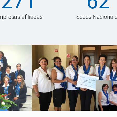
271
62
mpresas afiliadas
Sedes Nacional