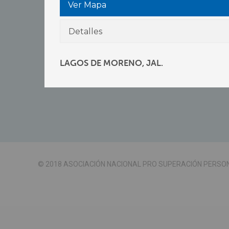
Ver Mapa
Detalles
LAGOS DE MORENO, JAL.
© 2018 ASOCIACIÓN NACIONAL PRO SUPERACIÓN PERSONAL,