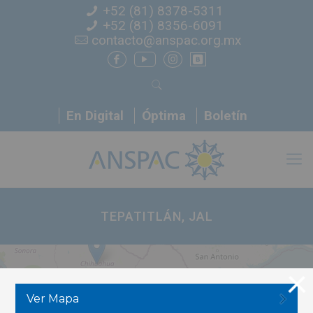
+52 (81) 8378-5311
+52 (81) 8356-6091
contacto@anspac.org.mx
En Digital
Óptima
Boletín
TEPATITLÁN, JAL
3
Ver Mapa
6