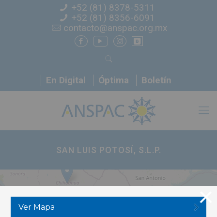
+52 (81) 8378-5311
+52 (81) 8356-6091
contacto@anspac.org.mx
En Digital
Óptima
Boletín
SAN LUIS POTOSÍ, S.L.P.
Ver Mapa
6