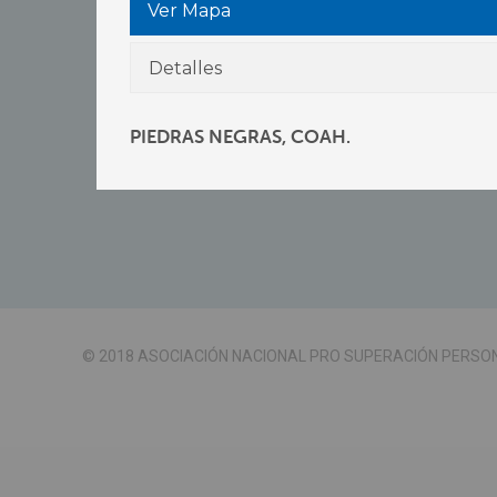
Ver Mapa
Detalles
PIEDRAS NEGRAS, COAH.
© 2018 ASOCIACIÓN NACIONAL PRO SUPERACIÓN PERSONAL,