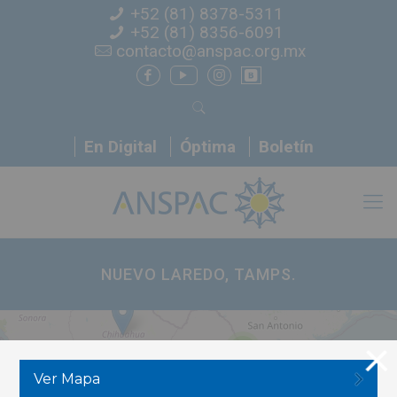
+52 (81) 8378-5311
+52 (81) 8356-6091
contacto@anspac.org.mx
En Digital
Óptima
Boletín
NUEVO LAREDO, TAMPS.
2
4
Ver Mapa