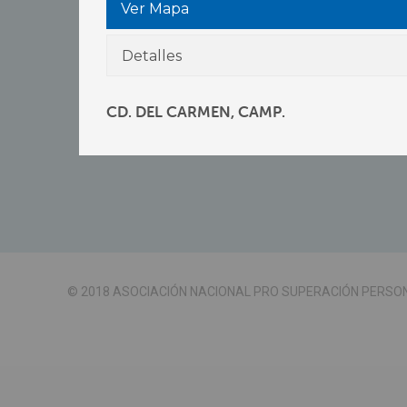
Ver Mapa
Detalles
CD. DEL CARMEN, CAMP.
© 2018 ASOCIACIÓN NACIONAL PRO SUPERACIÓN PERSONAL,