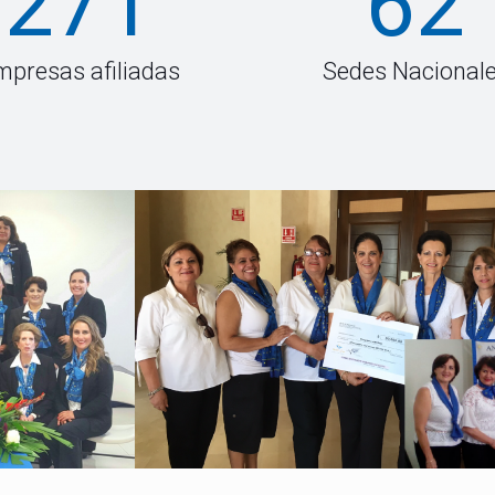
271
62
mpresas afiliadas
Sedes Nacional